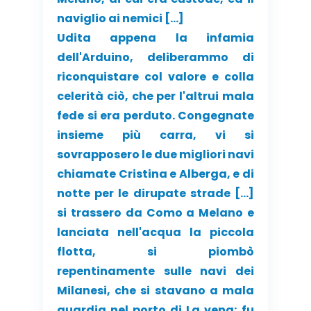
naviglio ai nemici […]
Udita appena la infamia
dell'Arduino, deliberammo di
riconquistare col valore e colla
celerità ciò, che per l'altrui mala
fede si era perduto. Congegnate
insieme più carra, vi si
sovrapposero le due migliori navi
chiamate Cristina e Alberga, e di
notte per le dirupate strade […]
si trassero da Como a Melano e
lanciata nell'acqua la piccola
flotta, si piombò
repentinamente sulle navi dei
Milanesi, che si stavano a mala
guardia nel porto di La vena; fu