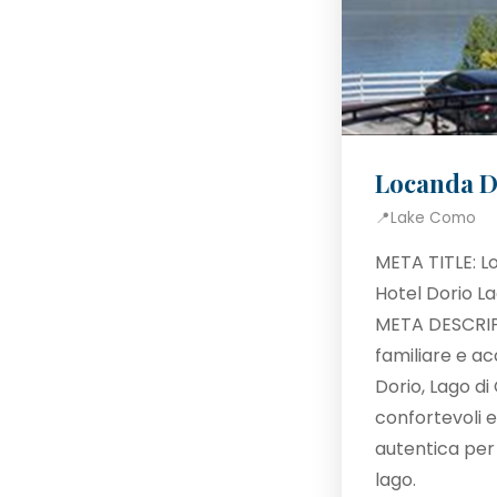
Locanda D
📍
Lake Como
META TITLE: L
Hotel Dorio L
META DESCRIP
familiare e ac
Dorio, Lago d
confortevoli 
autentica per
lago.