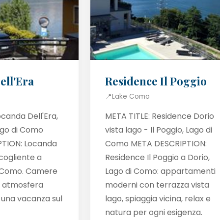
ell'Era
Residence Il Poggio
📍
Lake Como
ocanda Dell'Era,
META TITLE: Residence Dorio
ago di Como
vista lago - Il Poggio, Lago di
TION: Locanda
Como META DESCRIPTION:
cogliente a
Residence Il Poggio a Dorio,
i Como. Camere
Lago di Como: appartamenti
e atmosfera
moderni con terrazza vista
 una vacanza sul
lago, spiaggia vicina, relax e
natura per ogni esigenza.