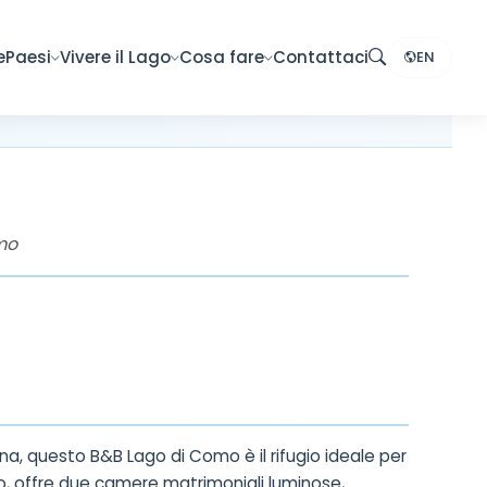
e
Paesi
Vivere il Lago
Cosa fare
Contattaci
EN
mo
na, questo B&B Lago di Como è il rifugio ideale per
to, offre due camere matrimoniali luminose,