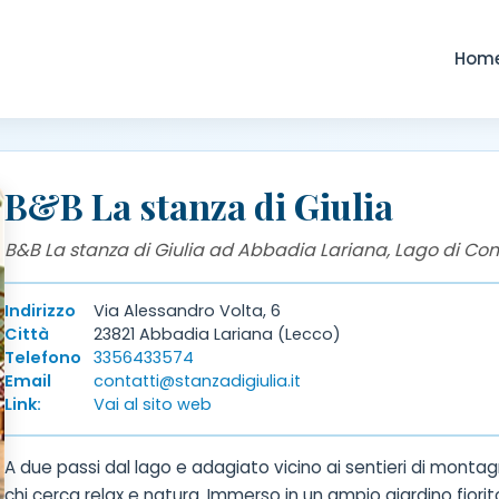
Hom
B&B La stanza di Giulia
B&B La stanza di Giulia ad Abbadia Lariana, Lago di Co
Indirizzo
Via Alessandro Volta, 6
Città
23821 Abbadia Lariana (Lecco)
Telefono
3356433574
Email
contatti@stanzadigiulia.it
Link:
Vai al sito web
A due passi dal lago e adagiato vicino ai sentieri di montag
chi cerca relax e natura. Immerso in un ampio giardino fiori