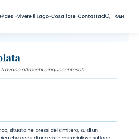
e
Paesi
Vivere il Lago
Cosa fare
Contattaci
EN
lata
i trovano affreschi cinquecenteschi.
 situata nei pressi del cimitero, su di un
ica che gode di una vista meravigliosa sul lago.