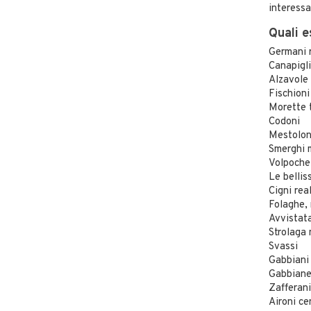
interessa
Quali e
Germani r
Canapigl
Alzavole
Fischioni
Morette 
Codoni
Mestolon
Smerghi 
Volpoche 
Le bellis
Cigni rea
Folaghe,
Avvistata
Strolaga
Svassi
Gabbiani
Gabbianel
Zafferani
Aironi ce