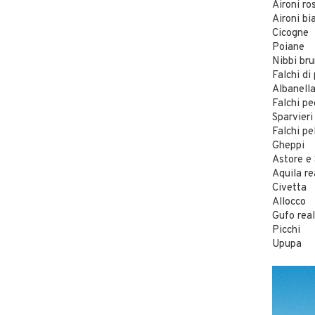
Aironi ro
Aironi bi
Cicogne
Poiane
Nibbi bru
Falchi di
Albanella
Falchi pe
Sparvieri
Falchi pe
Gheppi
Astore e 
Aquila re
Civetta
Allocco
Gufo rea
Picchi
Upupa