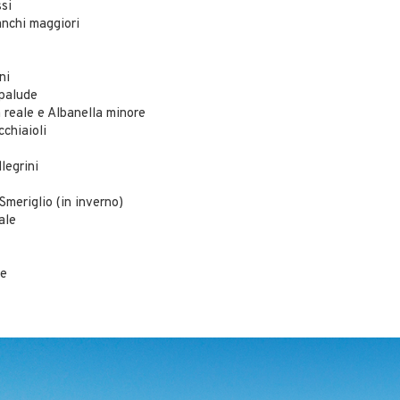
ssi
anchi maggiori
ni
 palude
 reale e Albanella minore
cchiaioli
llegrini
Smeriglio (in inverno)
ale
le