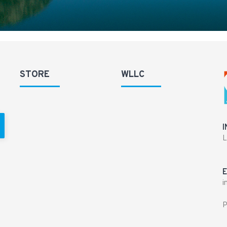
STORE
WLLC
I
L
E
i
P