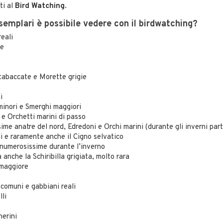
ti al
Bird Watching
.
semplari è possibile vedere con il birdwatching?
eali
ie
tabaccate e Morette grigie
i
minori e Smerghi maggiori
e Orchetti marini di passo
sime anatre del nord, Edredoni e Orchi marini (durante gli inverni parti
li e raramente anche il Cigno selvatico
 numerosissime durante l’inverno
 anche la Schiribilla grigiata, molto rara
 maggiore
 comuni e gabbiani reali
li
nerini