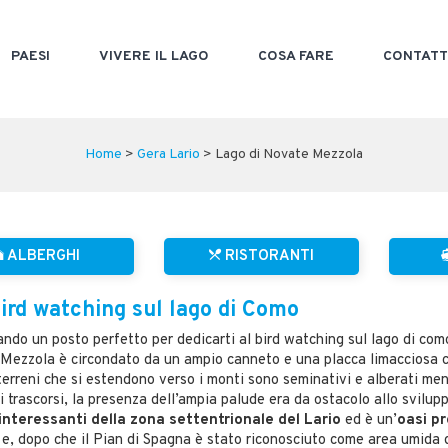
PAESI
VIVERE IL LAGO
COSA FARE
CONTATT
Home
>
Gera Lario
> Lago di Novate Mezzola
ALBERGHI
RISTORANTI
bird watching sul lago di Como
ando un posto perfetto per dedicarti al bird watching sul lago di com
i Mezzola è circondato da un ampio canneto e una placca limacciosa ch
 terreni che si estendono verso i monti sono seminativi e alberati ment
i trascorsi, la presenza dell’ampia palude era da ostacolo allo svilup
ù interessanti della zona settentrionale del Lario
ed è un’
oasi pr
 e, dopo che il Pian di Spagna è stato riconosciuto come area umida d